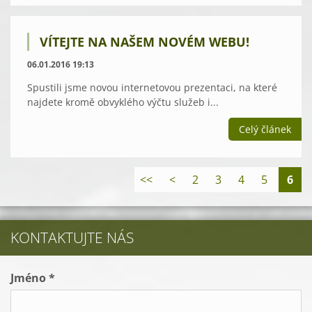
VÍTEJTE NA NAŠEM NOVÉM WEBU!
06.01.2016 19:13
Spustili jsme novou internetovou prezentaci, na které
najdete kromě obvyklého výčtu služeb i...
Celý článek
<<
<
2
3
4
5
6
KONTAKTUJTE NÁS
Jméno *