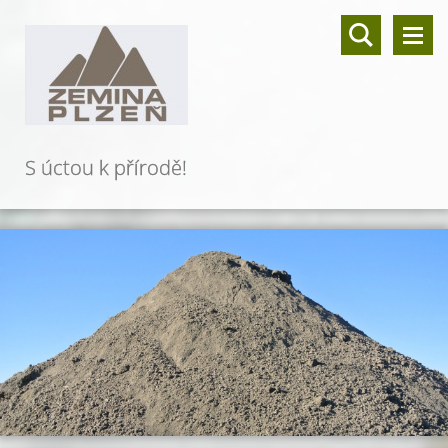
S úctou k přírodě!