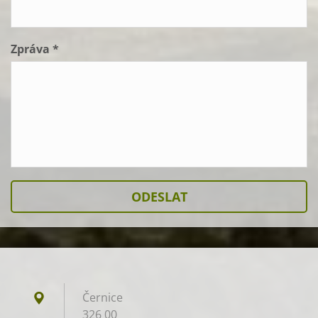
Zpráva *
Černice
326 00