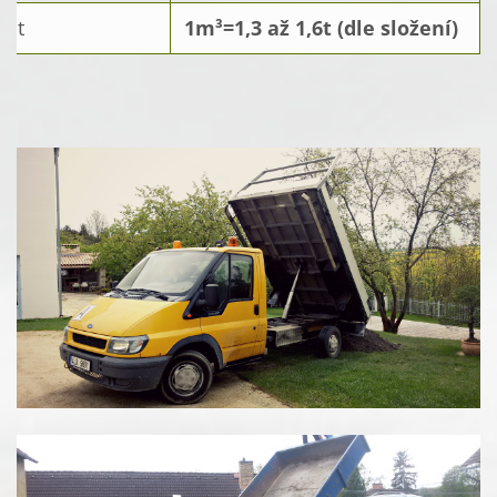
ost
1m³=1,3 až 1,6t (dle složení)