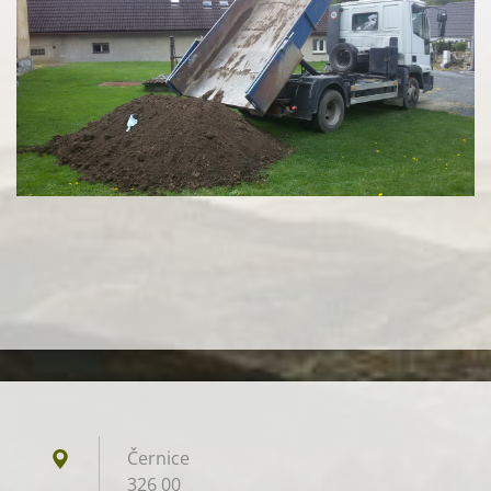
Černice
326 00