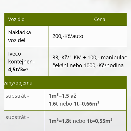
Vozidlo
Cena
Nakládka
200,-Kč/auto
vozidel
Iveco
33,-Kč/1 KM + 100,- manipulace
kontejner -
čekání nebo 1000,-Kč/hodina
4,5t/3
m³
y váhy/objemu
, substrát -
1m³
=1,5 až
1,6t
nebo
1t=0,66
m³
, substrát -
1m³
=1,8t
nebo
1t=0,55
m³