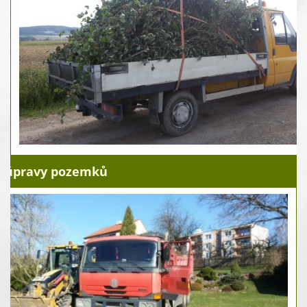
 úpravy pozemků